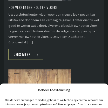
HOE VERF IK EEN HOUTEN VLOER?
Uw versleten houten vloer weer een nieuwe look geven kan
uitstekend door hem een verflaag te geven. Echter dient u wel
goed te weten wat u doet, alvorens u besluit uw houten vloer
te gaan verven. Hanteer daarom de volgende stappen bij het
verven van uw houten vloer. 1. Ontvetten 2. Schuren 3.
Grondverf 4. […]
LEES MEER
Beheer toestemming
Om de beste ervaringen te bieden, gebruiken wij technologieën zoals cookies om
informatie over je apparaat op te slaan en/of te raadplegen. Door in te stemmen