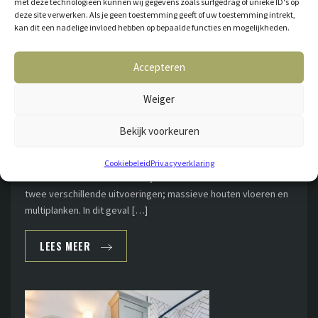
met deze technologieën kunnen wij gegevens zoals surfgedrag of unieke ID's op
deze site verwerken. Als je geen toestemming geeft of uw toestemming intrekt,
kan dit een nadelige invloed hebben op bepaalde functies en mogelijkheden.
Accepteren
WELKE ONDERVLOER GEBRUIK IK BIJ EEN HOUTEN VLOER?
Weiger
Wanneer u een nieuwe houten vloer gaat leggen, is het van
belang om de juiste ondervloer hiervoor te kiezen.
Bekijk voorkeuren
Ondervloeren zorgen voor zowel warmte- als geluidsisolatie
en werken eventuele oneffenheden in de ondergrond weg.
Cookiebeleid
Privacyverklaring
Houten vloeren hebben we bij Plankenland Vloeren & Zo in
twee verschillende uitvoeringen; massieve houten vloeren en
multiplanken. In dit geval […]
LEES MEER